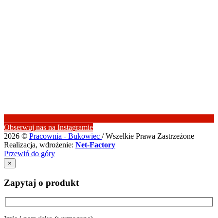
Obserwuj nas na Instagramie
2026 ©
Pracownia - Bukowiec
/ Wszelkie Prawa Zastrzeżone
Realizacja, wdrożenie:
Net-Factory
Przewiń do góry
×
Zapytaj o produkt