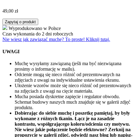
49,00
zł
Zapytaj o produkt
Wyprodukowano w Polsce
Czas wykonania do 2 dni roboczych
Nie wiesz jak zawiązać muchę? To proste! Kliknij tutaj.
UWAGI
Muchę wysyłamy zawiązaną (jeśli ma być niezwiązana
prosimy o informację w mailu).
Odcienie mogą się nieco różnić od prezentowanych na
zdjęciach z uwagi na indywidualne ustawienia ekranu.
Ułożenie wzorów może się nieco różnić od prezentowanych
na zdjęciach z uwagi na cięcie materiału.
Mucha posiada dyskretne zapięcie i regulator obwodu.
Schemat budowy naszych much znajduje się w galerii zdjęć
produktu.
Dobierając do siebie muchę i poszetkę pamiętaj, by były
wykonane z różnych tkanin. Łącz je na zasadzie
kontrastu, współgrającego koloru/odcienia czy motywu.
Nie wiesz jakie połączenie będzie efektowne? Zerknij na
propozycje w galerii zdjęć, odwiedź nasz blog lub napisz-