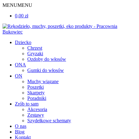
MENU
MENU
0,00 zł
Dziecko
Chrzest
Gryzaki
Ozdoby do włosów
ONA
Gumki do włosów
ON
Muchy wiązane
Poszetki
Skarpety
Poradniki
Zrób to sam
Akcesoria
Zestawy
Szydełkowe schematy
O nas
Blog
Kontakt