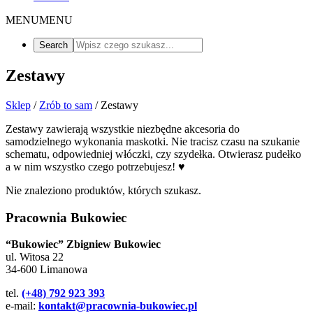
MENU
MENU
Zestawy
Sklep
/
Zrób to sam
/ Zestawy
Zestawy zawierają wszystkie niezbędne akcesoria do
samodzielnego wykonania maskotki. Nie tracisz czasu na szukanie
schematu, odpowiedniej włóczki, czy szydełka. Otwierasz pudełko
a w nim wszystko czego potrzebujesz! ♥
Nie znaleziono produktów, których szukasz.
Pracownia Bukowiec
“Bukowiec” Zbigniew Bukowiec
ul. Witosa 22
34-600 Limanowa
tel.
(+48) 792 923 393
e-mail:
kontakt@pracownia-bukowiec.pl