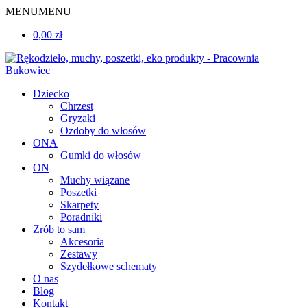
MENU
MENU
0,00 zł
Dziecko
Chrzest
Gryzaki
Ozdoby do włosów
ONA
Gumki do włosów
ON
Muchy wiązane
Poszetki
Skarpety
Poradniki
Zrób to sam
Akcesoria
Zestawy
Szydełkowe schematy
O nas
Blog
Kontakt