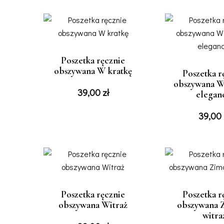
Poszetka ręcznie
obszywana W kratkę
Poszetka r
obszywana W
39,00
zł
elegan
39,00
Poszetka ręcznie
Poszetka r
obszywana Witraż
obszywana 
witra