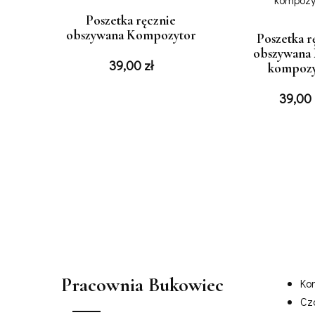
Poszetka ręcznie
obszywana Kompozytor
Poszetka r
obszywana
39,00
zł
kompozy
39,00
Pracownia Bukowiec
Ko
Cz