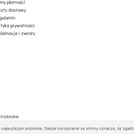
my płatności
szty dostawy
gulamin
ityka prywatności
klamacje i zwroty
strzeżone
a najwyższym poziomie. Dalsze korzystanie ze strony oznacza, że zgadza