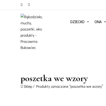
DZIECKO
ONA
poszetka we wzory
Sklep
/ Produkty oznaczone “poszetka we wzory”