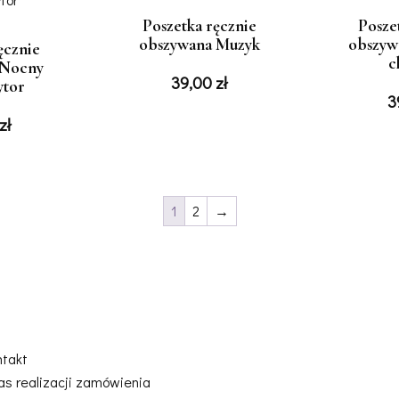
Poszetka ręcznie
Posze
obszywana Muzyk
obszyw
ęcznie
c
 Nocny
39,00
zł
tor
3
zł
1
2
→
ntakt
as realizacji zamówienia