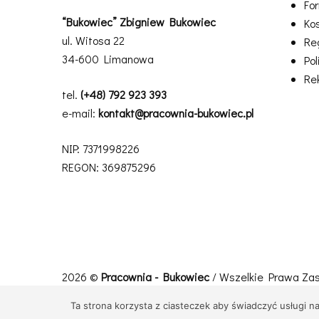
For
“Bukowiec” Zbigniew Bukowiec
Ko
ul. Witosa 22
Re
34-600 Limanowa
Pol
Re
tel.
(+48) 792 923 393
e-mail:
kontakt@pracownia-bukowiec.pl
NIP: 7371998226
REGON: 369875296
2026 ©
Pracownia - Bukowiec
/ Wszelkie Prawa Za
Realizacja, wdrożenie:
Net-Factory
Ta strona korzysta z ciasteczek aby świadczyć usługi n