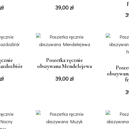
p
zł
39,00
zł
3
ęcznie
Poszetka ręcznie
azdozbiór
obszywana Mendelejewa
Posze
obszywan
zł
39,00
zł
f
3