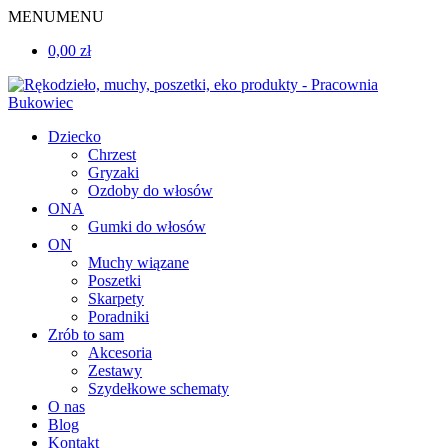
MENU
MENU
0,00 zł
Dziecko
Chrzest
Gryzaki
Ozdoby do włosów
ONA
Gumki do włosów
ON
Muchy wiązane
Poszetki
Skarpety
Poradniki
Zrób to sam
Akcesoria
Zestawy
Szydełkowe schematy
O nas
Blog
Kontakt