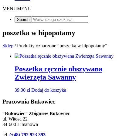
MENU
MENU
poszetka w hipopotamy
Sklep
/ Produkty oznaczone “poszetka w hipopotamy”
Poszetka ręcznie obszywana
Zwierzęta Sawanny
39,00
zł
Dodaj do koszyka
Pracownia Bukowiec
“Bukowiec” Zbigniew Bukowiec
ul. Witosa 22
34-600 Limanowa
tel.
(+48) 792 923 393