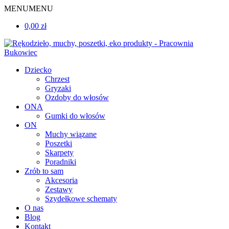
MENU
MENU
0,00 zł
Dziecko
Chrzest
Gryzaki
Ozdoby do włosów
ONA
Gumki do włosów
ON
Muchy wiązane
Poszetki
Skarpety
Poradniki
Zrób to sam
Akcesoria
Zestawy
Szydełkowe schematy
O nas
Blog
Kontakt