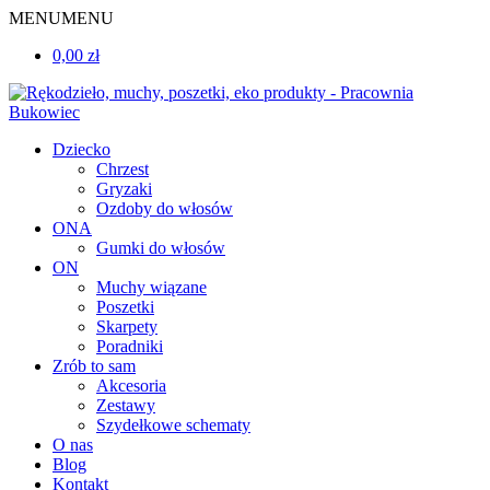
MENU
MENU
0,00 zł
Dziecko
Chrzest
Gryzaki
Ozdoby do włosów
ONA
Gumki do włosów
ON
Muchy wiązane
Poszetki
Skarpety
Poradniki
Zrób to sam
Akcesoria
Zestawy
Szydełkowe schematy
O nas
Blog
Kontakt