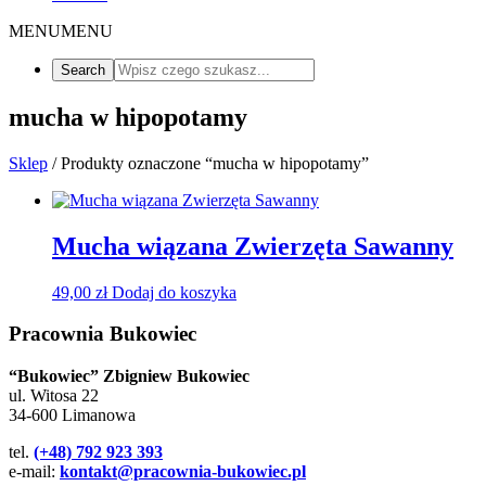
MENU
MENU
mucha w hipopotamy
Sklep
/ Produkty oznaczone “mucha w hipopotamy”
Mucha wiązana Zwierzęta Sawanny
49,00
zł
Dodaj do koszyka
Pracownia Bukowiec
“Bukowiec” Zbigniew Bukowiec
ul. Witosa 22
34-600 Limanowa
tel.
(+48) 792 923 393
e-mail:
kontakt@pracownia-bukowiec.pl