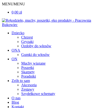
MENU
MENU
0,00 zł
Dziecko
Chrzest
Gryzaki
Ozdoby do włosów
ONA
Gumki do włosów
ON
Muchy wiązane
Poszetki
Skarpety
Poradniki
Zrób to sam
Akcesoria
Zestawy
Szydełkowe schematy
O nas
Blog
Kontakt