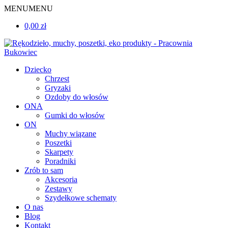
MENU
MENU
0,00 zł
Dziecko
Chrzest
Gryzaki
Ozdoby do włosów
ONA
Gumki do włosów
ON
Muchy wiązane
Poszetki
Skarpety
Poradniki
Zrób to sam
Akcesoria
Zestawy
Szydełkowe schematy
O nas
Blog
Kontakt