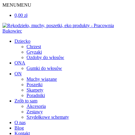
MENU
MENU
0,00 zł
Dziecko
Chrzest
Gryzaki
Ozdoby do włosów
ONA
Gumki do włosów
ON
Muchy wiązane
Poszetki
Skarpety
Poradniki
Zrób to sam
Akcesoria
Zestawy
Szydełkowe schematy
O nas
Blog
Kontakt