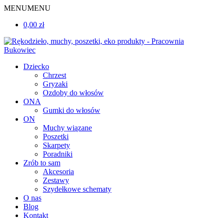
MENU
MENU
0,00 zł
Dziecko
Chrzest
Gryzaki
Ozdoby do włosów
ONA
Gumki do włosów
ON
Muchy wiązane
Poszetki
Skarpety
Poradniki
Zrób to sam
Akcesoria
Zestawy
Szydełkowe schematy
O nas
Blog
Kontakt