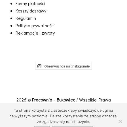
Formy płatności
Koszty dostawy
Regulamin
Polityka prywatności
Reklamacje i zwroty
Obserwuj nas na Instagramie
2026 ©
Pracownia - Bukowiec
/ Wszelkie Prawa
Zastrzeżone
Ta strona korzysta z ciasteczek aby świadczyć usługi na
Realizacja, wdrożenie:
Net-Factory
najwyższym poziomie. Dalsze korzystanie ze strony oznacza,
że zgadzasz się na ich użycie.
Przewiń do góry