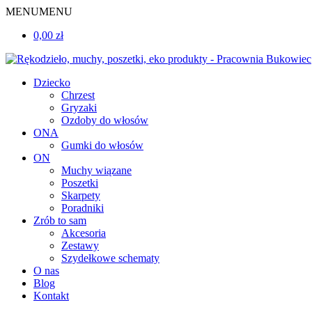
MENU
MENU
0,00 zł
Dziecko
Chrzest
Gryzaki
Ozdoby do włosów
ONA
Gumki do włosów
ON
Muchy wiązane
Poszetki
Skarpety
Poradniki
Zrób to sam
Akcesoria
Zestawy
Szydełkowe schematy
O nas
Blog
Kontakt