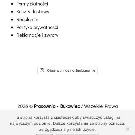
Formy płatności
Koszty dostawy
Regulamin
Polityka prywatności
Reklamacje i zwroty
Obserwuj nas na Instagramie
2026 ©
Pracownia - Bukowiec
/ Wszelkie Prawa
Zastrzeżone
Ta strona korzysta z ciasteczek aby świadczyć usługi na
Realizacja, wdrożenie:
Net-Factory
najwyższym poziomie. Dalsze korzystanie ze strony oznacza,
że zgadzasz się na ich użycie.
Przewiń do góry