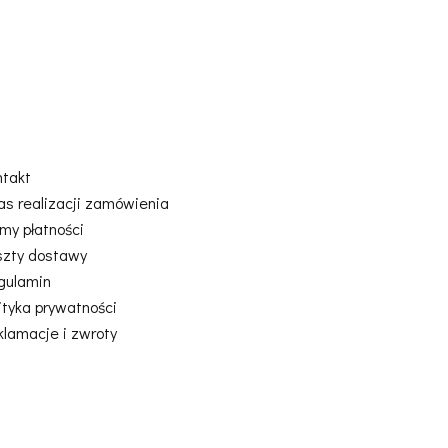
ntakt
as realizacji zamówienia
my płatności
szty dostawy
gulamin
ityka prywatności
klamacje i zwroty