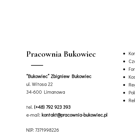
Pracownia Bukowiec
Ko
Cz
For
“Bukowiec” Zbigniew Bukowiec
Ko
ul. Witosa 22
Re
34-600 Limanowa
Pol
Re
tel.
(+48) 792 923 393
e-mail:
kontakt@pracownia-bukowiec.pl
NIP: 7371998226