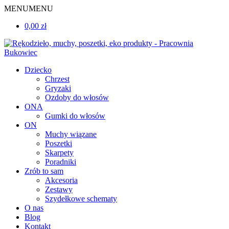
MENU
MENU
0,00 zł
Dziecko
Chrzest
Gryzaki
Ozdoby do włosów
ONA
Gumki do włosów
ON
Muchy wiązane
Poszetki
Skarpety
Poradniki
Zrób to sam
Akcesoria
Zestawy
Szydełkowe schematy
O nas
Blog
Kontakt