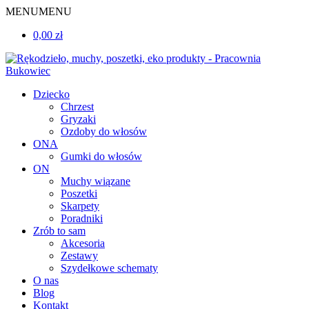
MENU
MENU
0,00 zł
Dziecko
Chrzest
Gryzaki
Ozdoby do włosów
ONA
Gumki do włosów
ON
Muchy wiązane
Poszetki
Skarpety
Poradniki
Zrób to sam
Akcesoria
Zestawy
Szydełkowe schematy
O nas
Blog
Kontakt