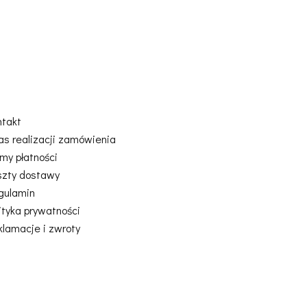
ntakt
as realizacji zamówienia
my płatności
szty dostawy
gulamin
ityka prywatności
klamacje i zwroty