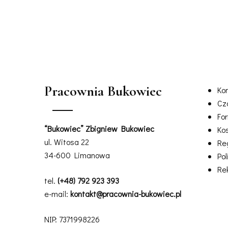
Pracownia Bukowiec
Ko
Cz
For
“Bukowiec” Zbigniew Bukowiec
Ko
ul. Witosa 22
Re
34-600 Limanowa
Pol
Re
tel.
(+48) 792 923 393
e-mail:
kontakt@pracownia-bukowiec.pl
NIP: 7371998226