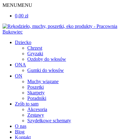
MENU
MENU
0,00 zł
Dziecko
Chrzest
Gryzaki
Ozdoby do włosów
ONA
Gumki do włosów
ON
Muchy wiązane
Poszetki
Skarpety
Poradniki
Zrób to sam
Akcesoria
Zestawy
Szydełkowe schematy
O nas
Blog
Kontakt