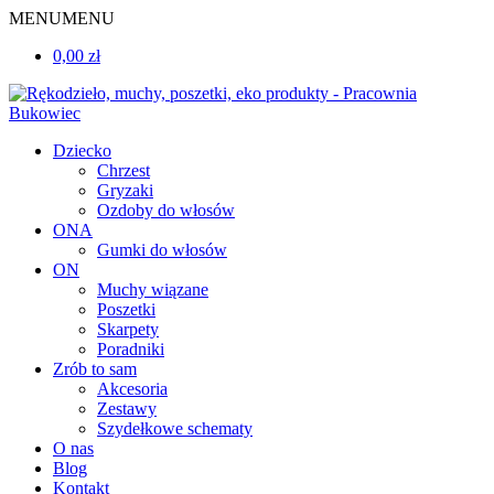
MENU
MENU
0,00 zł
Dziecko
Chrzest
Gryzaki
Ozdoby do włosów
ONA
Gumki do włosów
ON
Muchy wiązane
Poszetki
Skarpety
Poradniki
Zrób to sam
Akcesoria
Zestawy
Szydełkowe schematy
O nas
Blog
Kontakt