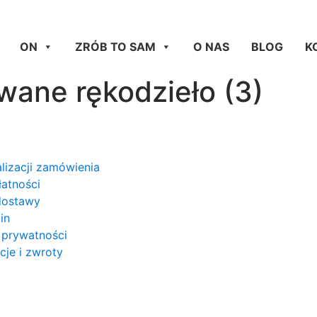
ON
ZRÓB TO SAM
O NAS
BLOG
K
wane rękodzieło (3)
lizacji zamówienia
łatności
dostawy
in
 prywatności
je i zwroty