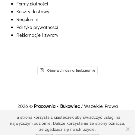
Formy płatności
Koszty dostawy
Regulamin
Polityka prywatności
Reklamacje i zwroty
Obserwuj nas na Instagramie
2026 ©
Pracownia - Bukowiec
/ Wszelkie Prawa
Zastrzeżone
Ta strona korzysta z ciasteczek aby świadczyć usługi na
Realizacja, wdrożenie:
Net-Factory
najwyższym poziomie. Dalsze korzystanie ze strony oznacza,
że zgadzasz się na ich użycie.
Przewiń do góry