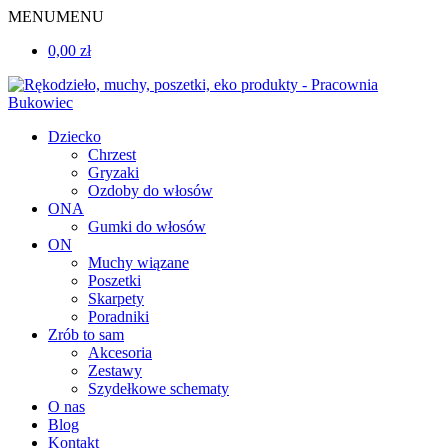
MENU
MENU
0,00 zł
Dziecko
Chrzest
Gryzaki
Ozdoby do włosów
ONA
Gumki do włosów
ON
Muchy wiązane
Poszetki
Skarpety
Poradniki
Zrób to sam
Akcesoria
Zestawy
Szydełkowe schematy
O nas
Blog
Kontakt